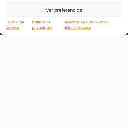
Ver preferencias
Tu correo electrónico
Política de
Política de
Derechos de autor y otros
cookies
privacidad
detalles legales
Asunto
Tu mensaje (opcional)
He leído y acepto la
Política de Privacidad