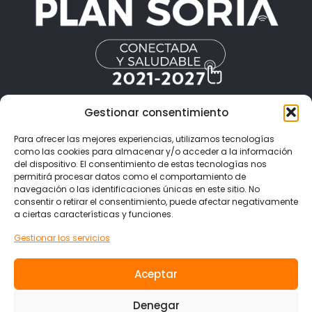
Gestionar consentimiento
Resuelve tus dudas
Para ofrecer las mejores experiencias, utilizamos tecnologías
como las cookies para almacenar y/o acceder a la información
Puedes contactar con nosotros planteándonos tus
del dispositivo. El consentimiento de estas tecnologías nos
dudas a través del correo electrónico
permitirá procesar datos como el comportamiento de
fernando.rubio@cesefor.com
en el teléfono 975 212
navegación o las identificaciones únicas en este sitio. No
453 o completando el siguiente formulario.
consentir o retirar el consentimiento, puede afectar negativamente
a ciertas características y funciones.
Gestionar los servicios
Tu nombre
Aceptar
Denegar
Organización