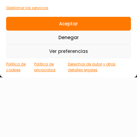
Gestionar los servicios
Tu nombre
Aceptar
Denegar
Organización
Ver preferencias
Política de
Política de
Derechos de autor y otros
Tu correo electrónico
cookies
privacidad
detalles legales
Asunto
Tu mensaje (opcional)